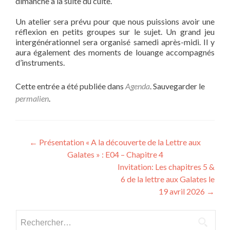
dimanche à la suite du culte.
Un atelier sera prévu pour que nous puissions avoir une
réflexion en petits groupes sur le sujet. ⁠⁠Un grand jeu
intergénérationnel sera organisé samedi après-midi. ⁠⁠Il y
aura également des moments de louange accompagnés
d’instruments.
Cette entrée a été publiée dans
Agenda
. Sauvegarder le
permalien
.
Navigation
←
Présentation « A la découverte de la Lettre aux
Galates » : E04 – Chapitre 4
des
Invitation: Les chapitres 5 &
articles
6 de la lettre aux Galates le
19 avril 2026
→
Rechercher :