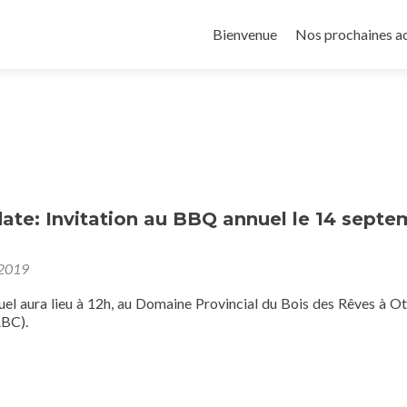
Aller
au
Bienvenue
Nos prochaines a
contenu
principal
ate: Invitation au BBQ annuel le 14 sept
 2019
l aura lieu à 12h, au Domaine Provincial du Bois des Rêves à Ot
BC).