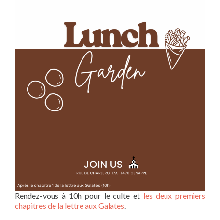
Rendez-vous à 10h pour le culte et
les deux premiers
chapitres de la lettre aux Galates
.