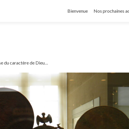
Aller
au
Bienvenue
Nos prochaines a
contenu
principal
ose du caractère de Dieu…