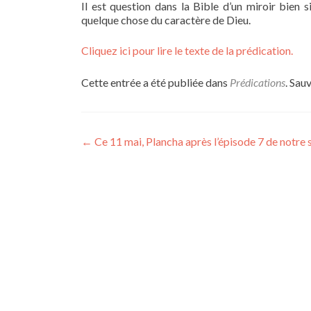
Il est question dans la Bible d’un miroir bien s
quelque chose du caractère de Dieu.
Cliquez ici pour lire le texte de la prédication.
Cette entrée a été publiée dans
Prédications
. Sau
Navigation
←
Ce 11 mai, Plancha après l’épisode 7 de notre s
des
articles