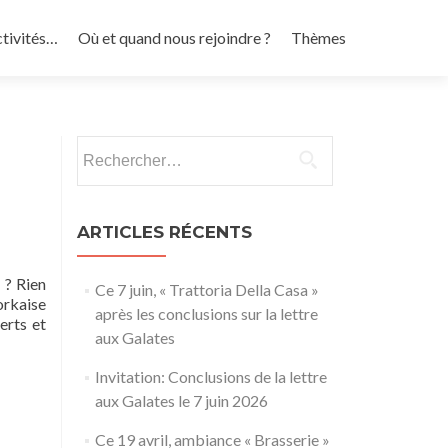
ctivités…
Où et quand nous rejoindre ?
Thèmes
Rechercher :
ARTICLES RÉCENTS
 ? Rien
Ce 7 juin, « Trattoria Della Casa »
orkaise
après les conclusions sur la lettre
erts et
aux Galates
Invitation: Conclusions de la lettre
aux Galates le 7 juin 2026
Ce 19 avril, ambiance « Brasserie »